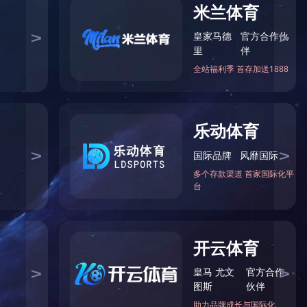
您的位置：
关于我们
»
荣誉资质
：
0
次
在
线
客
服